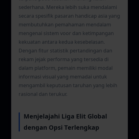
sederhana. Mereka lebih suka mendalami
secara spesifik pasaran handicap asia yang
membutuhkan pemahaman mendalam
mengenai sistem voor dan ketimpangan
kekuatan antara kedua kesebelasan.
Dengan fitur statistik pertandingan dan
rekam jejak performa yang tersedia di
dalam platform, pemain memiliki modal
informasi visual yang memadai untuk
mengambil keputusan taruhan yang lebih
rasional dan terukur.
Menjelajahi Liga Elit Global
dengan Opsi Terlengkap