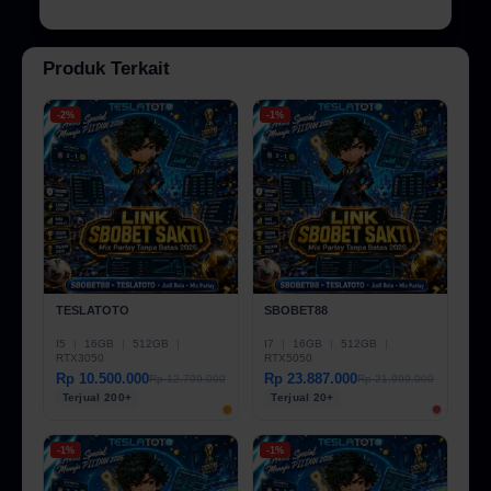
serta cepat.
setiap kali pemain menambah atau
elit Eropa (Liga Inggris, Serie A, La Liga,
membatalkan pilihan. Tersedia juga fitur
Liga Champions), kompetisi Amerika
statistik pertandingan dan rekam jejak
Produk Terkait
Selatan, hingga liga domestik Asia.
performa untuk membantu analisis.
Pemain bisa memilih opsi pasaran
-2%
-1%
lengkap seperti handicap asia, over
under, jumlah tendangan sudut, hingga
kartu kuning.
TESLATOTO
SBOBET88
I5
|
16GB
|
512GB
|
I7
|
16GB
|
512GB
|
RTX3050
RTX5050
Rp 10.500.000
Rp 23.887.000
Rp 12.799.000
Rp 21.999.000
Terjual 200+
Terjual 20+
-1%
-1%