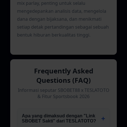
mix parlay, penting untuk selalu
mengedepankan analisis data, mengelola
dana dengan bijaksana, dan menikmati
setiap detak pertandingan sebagai sebuah
bentuk hiburan berkualitas tinggi.
Frequently Asked
Questions (FAQ)
Informasi seputar SBOBET88 x TESLATOTO
& Fitur Sportsbook 2026
Apa yang dimaksud dengan "Link
+
SBOBET Sakti" dari TESLATOTO?