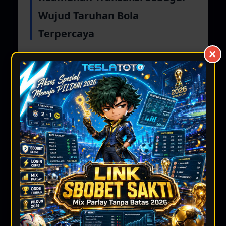
Wujud Taruhan Bola
Terpercaya
×
Pengalaman bermain yang asik tentu tidak
akan lengkap tanpa adanya ketenangan
pikiran. Sebagai perwujudan nyata dari
sebuah taruhan bola terpercaya, sistem
enkripsi data tingkat militer telah
diimplementasikan untuk melindungi
seluruh riwayat transaksi finansial maupun
privasi pengguna. Proses deposit dan
penarikan dana berjalan sangat
transparan, cepat, dan didukung oleh
layanan pelanggan yang selalu bersiaga
penuh. Hal ini menghapus kekhawatiran