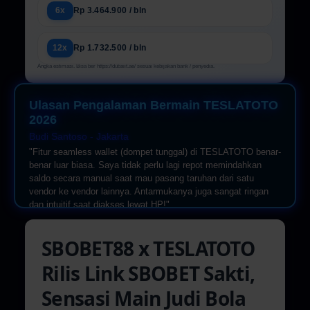
6x
Rp 3.464.900 / bln
12x
Rp 1.732.500 / bln
Angka estimasi. Bisa ber https://dubaiit.ae/ sesuai kebijakan bank / penyedia.
Ulasan Pengalaman Bermain TESLATOTO
2026
Andi Wijaya - Surabaya
"Sangat puas dengan stabilitas server untuk live betting.
Perubahan angka di bursa taruhan sbobet88 diperbarui secara
real-time tanpa jeda. Pasang taruhan saat ada serangan balik
terasa instan dan diproses dalam hitungan milidetik."
SBOBET88 x TESLATOTO
Rilis Link SBOBET Sakti,
Sensasi Main Judi Bola