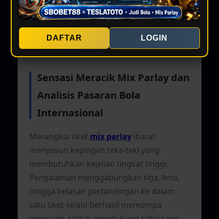
klasik seputar dana yang tersendat,
sehingga fokus pemain bisa sepenuhnya
dialokasikan untuk membaca jalannya
DAFTAR
LOGIN
pertandingan dan menentukan strategi.
Sensasi Meracik Mix Parlay dan
Analisis Pasaran Bola
Internasional
Merangkai tiket
mix parlay
ibarat
menyusun kepingan teka-teki yang
membutuhkan kejelian tingkat tinggi.
Pengalaman menggabungkan tiga, lima,
hingga belasan pertandingan ke dalam
satu tiket selalu berhasil memompa
adrenalin. Untuk mendukung kebiasaan