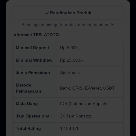
Bandingkan Produk
Bandingkan hingga 5 produk dengan bantuan AI
Informasi TESLATOTO:
Minimal Deposit
Rp 5.000,-
Minimal Withdraw
Rp 25.000,-
Jenis Permainan
Sportbook
Metode
Bank, QRIS, E-Wallet, USDT
Pembayaran
Mata Uang
IDR (Indonesian Rupiah)
Jam Operasional
24 Jam Nonstop
Total Rating
1.188.178